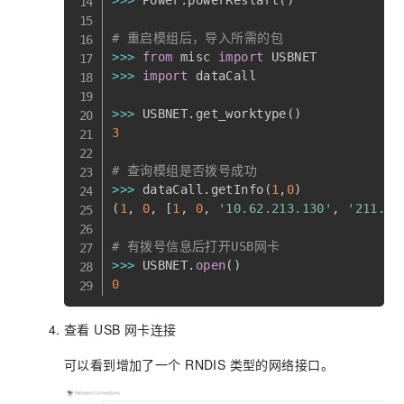
# 重启模组后，导入所需的包
>>
>
from
 misc 
import
>>
>
import
 dataCall

>>
>
 USBNET
.
get_worktype
(
)
3
# 查询模组是否拨号成功
>>
>
 dataCall
.
getInfo
(
1
,
0
)
(
1
,
0
,
[
1
,
0
,
'10.62.213.130'
,
'211.13
# 有拨号信息后打开USB网卡
>>
>
 USBNET
.
open
(
)
0
查看 USB 网卡连接
可以看到增加了一个 RNDIS 类型的网络接口。