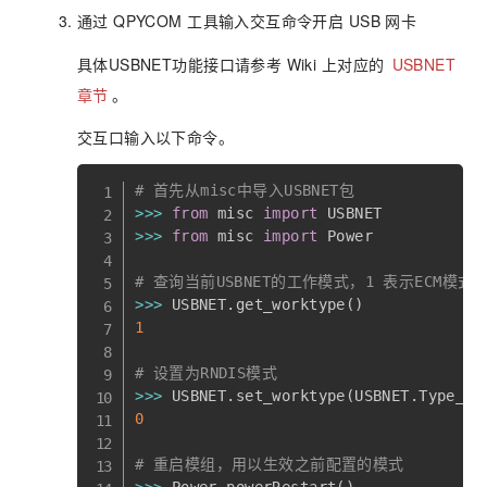
通过 QPYCOM 工具输入交互命令开启 USB 网卡
具体USBNET功能接口请参考 Wiki 上对应的
USBNET
章节
。
交互口输入以下命令。
# 首先从misc中导入USBNET包
>>
>
from
 misc 
import
>>
>
from
 misc 
import
 Power

# 查询当前USBNET的工作模式，1 表示ECM模式, 
>>
>
 USBNET
.
get_worktype
(
)
1
# 设置为RNDIS模式
>>
>
 USBNET
.
set_worktype
(
USBNET
.
Type_RN
0
# 重启模组，用以生效之前配置的模式
>>
>
 Power
.
powerRestart
(
)