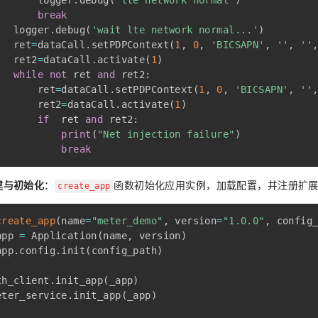
       logger
.
debug
(
'lte network normal'
)
break
   logger
.
debug
(
'wait lte network normal...'
)
   ret
=
dataCall
.
setPDPContext
(
1
,
0
,
'BICSAPN'
,
''
,
''
   ret2
=
dataCall
.
activate
(
1
)
while
not
 ret 
and
 ret2
:
       ret
=
dataCall
.
setPDPContext
(
1
,
0
,
'BICSAPN'
,
''
       ret2
=
dataCall
.
activate
(
1
)
if
  ret 
and
 ret2
:
print
(
"Net injection failure"
)
break
建与初始化
：
函数初始化应用实例，加载配置，并注册扩
create_app
create_app
(
name
=
"meter_demo"
,
 version
=
"1.0.0"
,
 config
app 
=
 Application
(
name
,
 version
)
app
.
config
.
init
(
config_path
)
th_client
.
init_app
(
_app
)
eter_service
.
init_app
(
_app
)