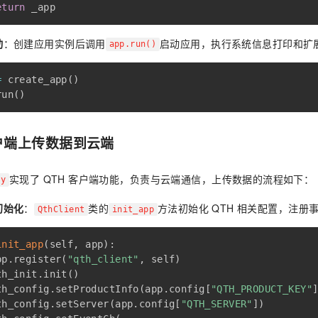
eturn
动
：创建应用实例后调用
启动应用，执行系统信息打印和扩
app.run()
=
 create_app
(
)
run
(
)
客户端上传数据到云端
实现了 QTH 客户端功能，负责与云端通信，上传数据的流程如下：
py
初始化
：
类的
方法初始化 QTH 相关配置，注册
QthClient
init_app
init_app
(
self
,
 app
)
:
pp
.
register
(
"qth_client"
,
 self
)
th_init
.
init
(
)
th_config
.
setProductInfo
(
app
.
config
[
"QTH_PRODUCT_KEY"
th_config
.
setServer
(
app
.
config
[
"QTH_SERVER"
]
)