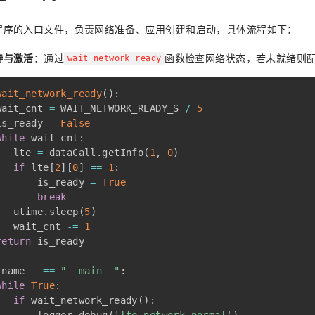
程序的入口文件，负责网络准备、应用创建和启动，具体流程如下：
待与激活
：通过
函数检查网络状态，若未就绪则配置
wait_network_ready
wait_network_ready
(
)
:
wait_cnt 
=
 WAIT_NETWORK_READY_S 
/
5
is_ready 
=
False
while
 wait_cnt
:
   lte 
=
 dataCall
.
getInfo
(
1
,
0
)
if
 lte
[
2
]
[
0
]
==
1
:
       is_ready 
=
True
break
   utime
.
sleep
(
5
)
   wait_cnt 
-=
1
return
 is_ready

_name__ 
==
"__main__"
:
while
True
:
if
 wait_network_ready
(
)
: