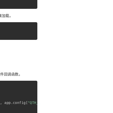
展加载。
事件回调函数。
]
,
 app
.
config
[
"QTH_PRODUCT_SECRET"
]
)