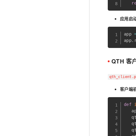
r
应用启
app 
app
.
QTH 
qth_client.
客户端
def
   a
   q
   q
   q