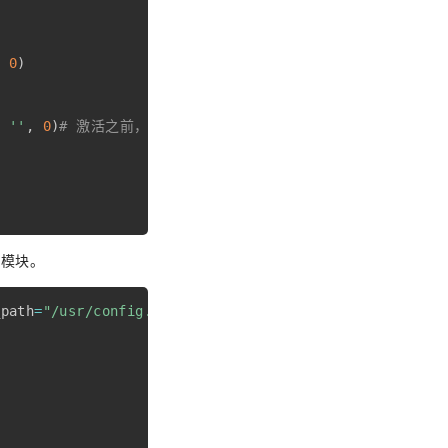
,
0
)
,
''
,
0
)
# 激活之前，应该先配置APN，这里配置第1路的APN
展模块。
_path
=
"/usr/config.json"
)
: