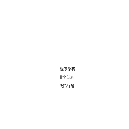
程序架构
业务流程
代码详解
程序入口_main.py初始化流程
QTH 客户端上传数据到云端
电表数据更新逻辑