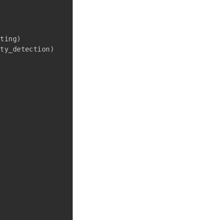
tting
)
ity_detection
)