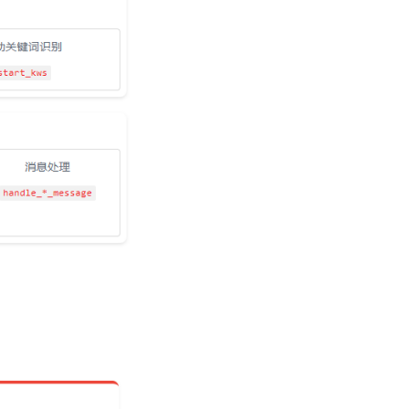
音频管理
MQTT和UDP连接
音频数据加密
MQTT连接
小智内部MCP
UDP连接