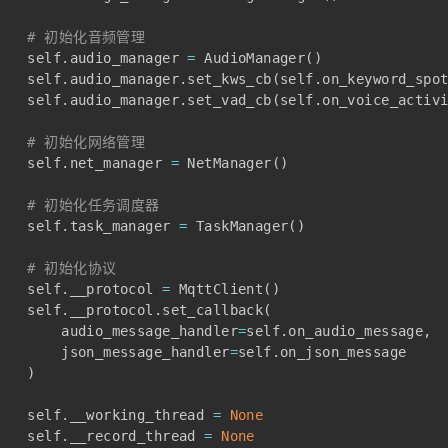
# 初始化音频管理
    self
.
audio_manager 
=
 AudioManager
(
)
    self
.
audio_manager
.
set_kws_cb
(
self
.
on_keyword_spo
    self
.
audio_manager
.
set_vad_cb
(
self
.
on_voice_activ
# 初始化网络管理
    self
.
net_manager 
=
 NetManager
(
)
# 初始化任务调度器
    self
.
task_manager 
=
 TaskManager
(
)
# 初始化协议
    self
.
__protocol 
=
 MqttClient
(
)
    self
.
__protocol
.
set_callback
(
        audio_message_handler
=
self
.
on_audio_message
,
        json_message_handler
=
self
.
on_json_message

)
    self
.
__working_thread 
=
None
    self
.
__record_thread 
=
None