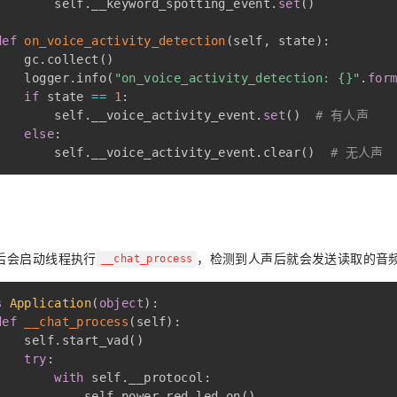
        self
.
__keyword_spotting_event
.
set
(
)
def
on_voice_activity_detection
(
self
,
 state
)
:
    gc
.
collect
(
)
    logger
.
info
(
"on_voice_activity_detection: {}"
.
for
if
 state 
==
1
:
        self
.
__voice_activity_event
.
set
(
)
# 有人声
else
:
        self
.
__voice_activity_event
.
clear
(
)
# 无人声
后会启动线程执行
，检测到人声后就会发送读取的音
__chat_process
s
Application
(
object
)
:
def
__chat_process
(
self
)
:
    self
.
start_vad
(
)
try
:
with
 self
.
__protocol
:
            self
.
power_red_led
.
on
(
)