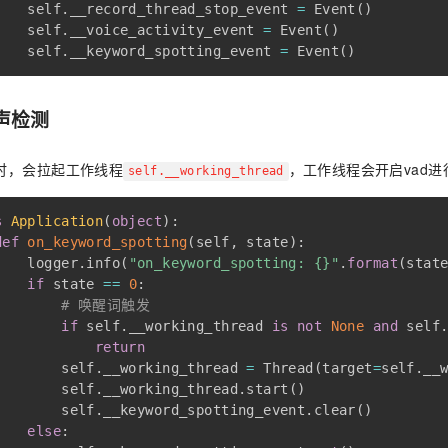
    self
.
__record_thread_stop_event 
=
 Event
(
)
    self
.
__voice_activity_event 
=
 Event
(
)
    self
.
__keyword_spotting_event 
=
 Event
(
)
声检测
时，会拉起工作线程
，工作线程会开启vad
self.__working_thread
s
Application
(
object
)
:
def
on_keyword_spotting
(
self
,
 state
)
:
    logger
.
info
(
"on_keyword_spotting: {}"
.
format
(
stat
if
 state 
==
0
:
# 唤醒词触发
if
 self
.
__working_thread 
is
not
None
and
 self
return
        self
.
__working_thread 
=
 Thread
(
target
=
self
.
__
        self
.
__working_thread
.
start
(
)
        self
.
__keyword_spotting_event
.
clear
(
)
else
: