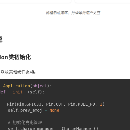
解
ation类初始化
对象以及其他硬件驱动。
s
Application
(
object
)
:
def
__init__
(
self
)
:
    	Pin
(
Pin
.
GPIO33
,
 Pin
.
OUT
,
 Pin
.
PULL_PD
,
1
)
    self
.
prev_emoj 
=
None
# 初始化充电管理
    self
.
charge_manager 
=
 ChargeManager
(
)