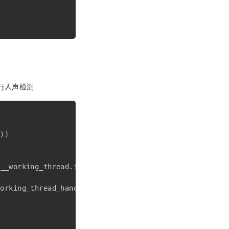
进行人声检测
e
)
)
.
__working_thread
.
is_running
(
)
:
working_thread_handler
)