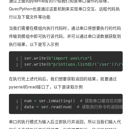
通过上面的pyserial库的介绍我们知道串口操作的原理，
QuecPython也是通过这套机制来实现串口交互、远程代码执
行以及下载文件等功能
当我们需要在模组内执行代码时，通过串口将想要执行的代码
传输到模组中即可执行该代码，并可以通过串口读数据获取到
执行结果，以下是写入示例
ser
.
write
(
b"import uos\r\n"
)
ser
.
write
(
b"print(uos.listdir('/usr'))\r\n"
在执行完上述代码后，我们想要获取返回的结果，就要通过
pyserial的read接口了，以下是读取示例
num 
=
 ser
.
inWaiting
(
)
# 获取串口缓存区的数据
data 
=
 ser
.
read
(
num） 
# 读取执行命令的返回结果
串口的执行模式为输入后立即执行并返回，所以当我们输入代