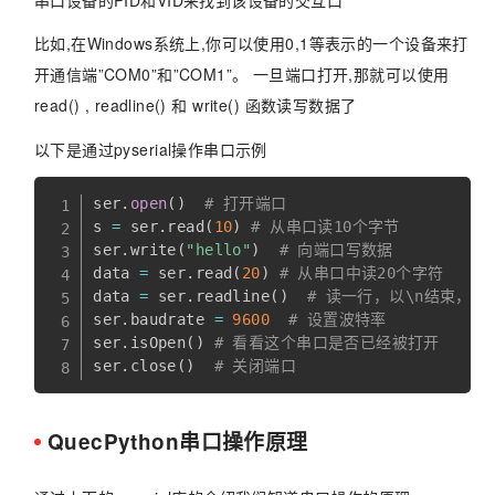
串口设备的PID和VID来找到该设备的交互口
比如,在Windows系统上,你可以使用0,1等表示的一个设备来打
开通信端”COM0”和”COM1”。 一旦端口打开,那就可以使用
read() , readline() 和 write() 函数读写数据了
以下是通过pyserial操作串口示例
ser
.
open
(
)
# 打开端口
s 
=
 ser
.
read
(
10
)
# 从串口读10个字节
ser
.
write
(
"hello"
)
# 向端口写数据
data 
=
 ser
.
read
(
20
)
# 从串口中读20个字符
data 
=
 ser
.
readline
(
)
# 读一行，以\n结束，要
ser
.
baudrate 
=
9600
# 设置波特率
ser
.
isOpen
(
)
# 看看这个串口是否已经被打开
ser
.
close
(
)
# 关闭端口
QuecPython串口操作原理