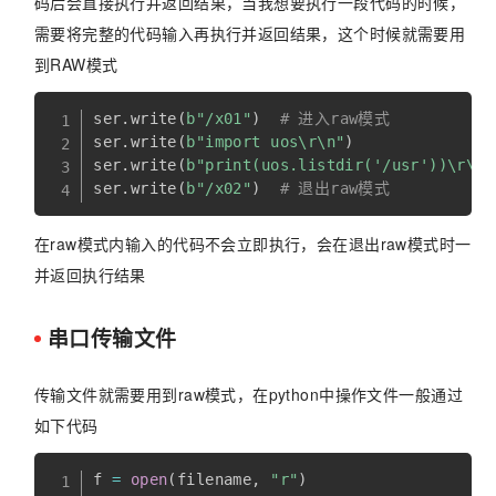
码后会直接执行并返回结果，当我想要执行一段代码的时候，
需要将完整的代码输入再执行并返回结果，这个时候就需要用
到RAW模式
ser
.
write
(
b"/x01"
)
# 进入raw模式
ser
.
write
(
b"import uos\r\n"
)
ser
.
write
(
b"print(uos.listdir('/usr'))\r\n"
ser
.
write
(
b"/x02"
)
# 退出raw模式
在raw模式内输入的代码不会立即执行，会在退出raw模式时一
并返回执行结果
串口传输文件
传输文件就需要用到raw模式，在python中操作文件一般通过
如下代码
f 
=
open
(
filename
,
"r"
)