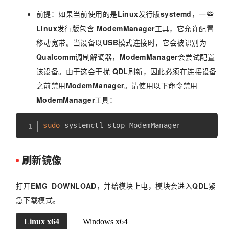
前提：如果当前使用的是
Linux
发行版
systemd
，一些
Linux
发行版包含
ModemManager
工具，它允许配置
移动宽带。当设备以
USB
模式连接时，它会被识别为
Qualcomm
调制解调器，
ModemManager
会尝试配置
该设备。由于这会干扰
QDL
刷新，因此必须在连接设备
之前禁用
ModemManager
。请使用以下命令禁用
ModemManager
工具：
sudo
刷新镜像
打开
EMG_DOWNLOAD
，并给模块上电，模块会进入
QDL
紧
急下载模式。