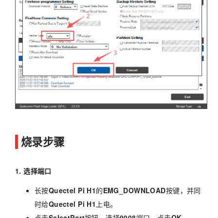
烧录步骤
1. 选择端口
长按
Quectel Pi H1
的
EMG_DOWNLOAD
按键，并同
时给
Quectel Pi H1
上电。
点击
SelectPort
按钮，选择
9008
端口，点击
OK
。