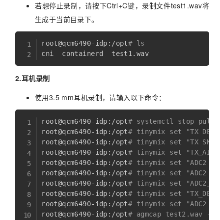
若想停止录制，请按下Ctrl+C键，录制文件test1.wav将
生成于当前目录下。
root@qcm6490-idp:/opt
# ls
2.耳机录制
使用3.5 mm耳机录制，请输入以下命令：
root@qcm6490-idp:/opt
# systemctl stop pulse
root@qcm6490-idp:/opt
# tinymix set "TX DEC0
root@qcm6490-idp:/opt
# tinymix set "TX SMIC
root@qcm6490-idp:/opt
# tinymix set "TX_AIF1
root@qcm6490-idp:/opt
# tinymix set "ADC2 MU
root@qcm6490-idp:/opt
# tinymix set "ADC2 Sw
root@qcm6490-idp:/opt
# tinymix set "ADC2_MI
root@qcm6490-idp:/opt
# tinymix set "TX_DEC0
root@qcm6490-idp:/opt
# tinymix set "ADC2 Vo
root@qcm6490-idp:/opt
# agmcap test2.wav -D 