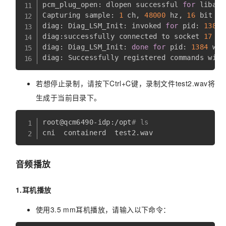
pcm_plug_open: dlopen successful 
for
 libagm
Capturing sample: 
1
 ch, 
48000
 hz, 
16
 bit

diag: Diag_LSM_Init: invoked 
for
 pid: 
1384
 
diag:successfully connected to socket 
17
diag: Diag_LSM_Init: 
done
for
 pid: 
1384
 wit
若想停止录制，请按下Ctrl+C键，录制文件test2.wav将
生成于当前目录下。
root@qcm6490-idp:/opt
# ls
音频播放
1.耳机播放
使用3.5 mm耳机播放，请输入以下命令：