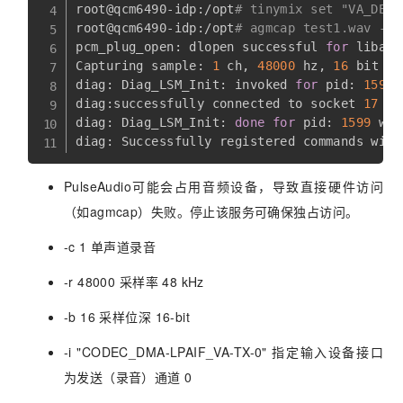
root@qcm6490-idp:/opt
# tinymix set "VA_DEC0
root@qcm6490-idp:/opt
# agmcap test1.wav -D 
pcm_plug_open: dlopen successful 
for
 libagm
Capturing sample: 
1
 ch, 
48000
 hz, 
16
 bit

diag: Diag_LSM_Init: invoked 
for
 pid: 
1599
 
diag:successfully connected to socket 
17
diag: Diag_LSM_Init: 
done
for
 pid: 
1599
 wit
PulseAudio可能会占用音频设备，导致直接硬件访问
（如agmcap）失败。停止该服务可确保独占访问。
-c 1 单声道录音
-r 48000 采样率 48 kHz
-b 16 采样位深 16-bit
-i "CODEC_DMA-LPAIF_VA-TX-0" 指定输入设备接口
为发送（录音）通道 0