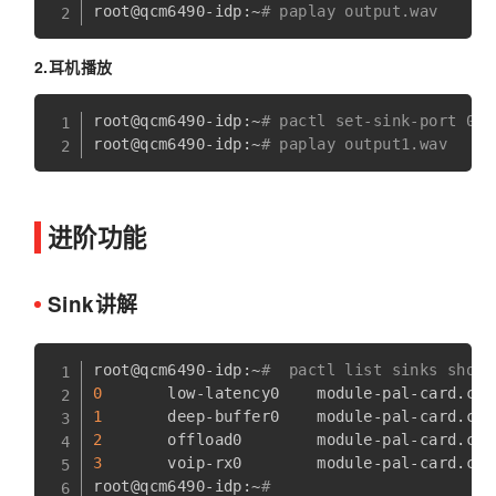
root@qcm6490-idp:~
# paplay output.wav
2.耳机播放
root@qcm6490-idp:~
# pactl set-sink-port 0 h
root@qcm6490-idp:~
# paplay output1.wav
进阶功能
Sink讲解
root@qcm6490-idp:~
#  pactl list sinks short
0
1
2
3
       voip-rx0        module-pal-card.c  
root@qcm6490-idp:~
#