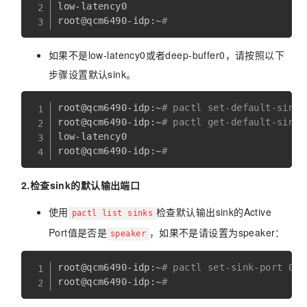
low-latency0

root@qcm6490-idp:~
# 
如果不是low-latency0或者deep-buffer0，请按照以下
步骤设置默认sink。
root@qcm6490-idp:~
# pactl set-default-sink 
root@qcm6490-idp:~
# pactl get-default-sink
low-latency0

root@qcm6490-idp:~
# 
2.检查sink的默认输出端口
使用
检查默认输出sink的Active
pactl list sinks
Port值是否是
，如果不是请设置为speaker：
speaker
root@qcm6490-idp:~
# pactl set-sink-port 0 s
root@qcm6490-idp:~
# 