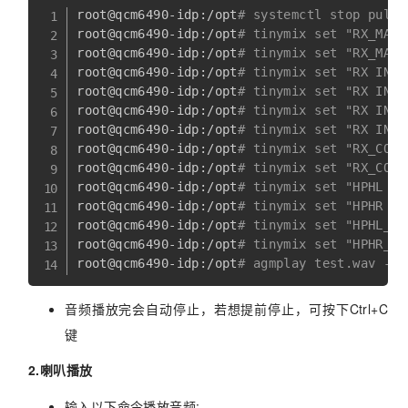
root@qcm6490-idp:/opt
# systemctl stop pulse
root@qcm6490-idp:/opt
# tinymix set "RX_MACR
root@qcm6490-idp:/opt
# tinymix set "RX_MACR
root@qcm6490-idp:/opt
# tinymix set "RX INT0
root@qcm6490-idp:/opt
# tinymix set "RX INT1
root@qcm6490-idp:/opt
# tinymix set "RX INT0
root@qcm6490-idp:/opt
# tinymix set "RX INT1
root@qcm6490-idp:/opt
# tinymix set "RX_COMP
root@qcm6490-idp:/opt
# tinymix set "RX_COMP
root@qcm6490-idp:/opt
# tinymix set "HPHL Sw
root@qcm6490-idp:/opt
# tinymix set "HPHR Sw
root@qcm6490-idp:/opt
# tinymix set "HPHL_RD
root@qcm6490-idp:/opt
# tinymix set "HPHR_RD
root@qcm6490-idp:/opt
# agmplay test.wav -D 
音频播放完会自动停止，若想提前停止，可按下Ctrl+C
键
2.喇叭播放
输入以下命令播放音频: