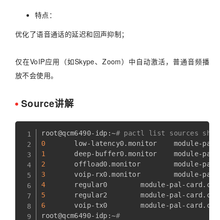
特点：
优化了语音通话的延迟和回声抑制；
仅在VoIP应用（如Skype、Zoom）中自动激活，普通音频播
放不会使用。
Source讲解
root@qcm6490-idp:~
# pactl list sources shor
0
1
2
3
4
5
6
       voip-tx0        module-pal-card.c  
root@qcm6490-idp:~
#