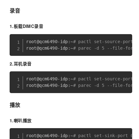
录音
1.板载DIMC录音
root@qcm6490-idp:~
# pactl set-source-port 5
root@qcm6490-idp:~
# parec -d 5 --file-forma
2.耳机录音
root@qcm6490-idp:~
# pactl set-source-port 5
root@qcm6490-idp:~
# parec -d 5 --file-forma
播放
1.喇叭播放
root@qcm6490-idp:~
# pactl set-sink-port 0 s