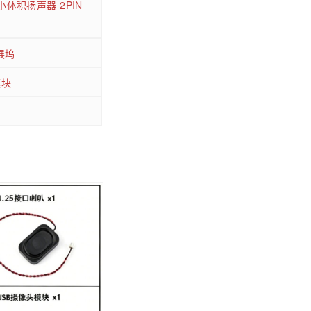
小体积扬声器 2PIN
展坞
模块