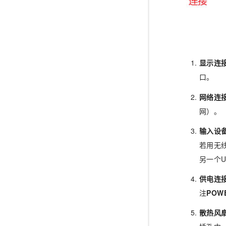
显示连
口。
网络连
网）。
输入设
若用无
另一个U
供电连
注
POWE
散热风