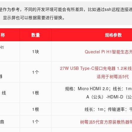
是作为参考，不同的开发环境可能会有所差异，比如通过ssh远程连接
坞，显示屏也可以根据需要进行替换。
名称
数量
规格参数
 H1
1块
Quectel Pi H1智能生
27W USB Type-C接口充电器 1.
1个
器
适用于树莓派5代
规格：Micro HDMI 2.0；线长：1
I 线
1根
A（公头）-HDMI-D（
1根
线长：1m；传输速率：
风扇
1个
树莓派5代官方原装散热器