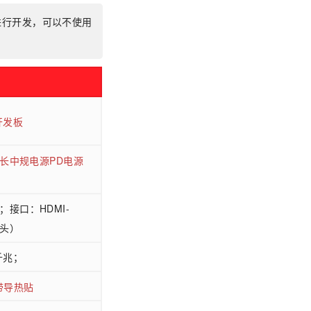
手势映射
运行程序
进行开发，可以不使用
态开发板
2米线长中规电源PD电源
m；接口：HDMI-
公头）
千兆；
带导热贴