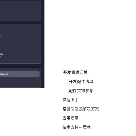
开发资源汇总
开发配件清单
配件实物参考
快速上手
常见问题及解决方案
开发准备
应用演示
硬件连接
摄像头无法识别
技术支持与贡献
项目实现
运行main.py提示No module named
连接完成参考
cv2