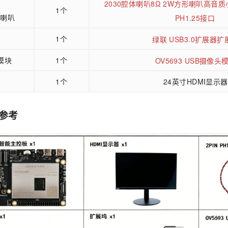
2030腔体喇叭8Ω 2W方形喇叭高音质
1个
口喇叭
PH1.25接口
1个
绿联 USB3.0扩展器扩
模块
1个
OV5693 USB摄像头
1个
24英寸HDMI显示器
参考