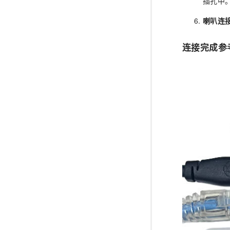
插孔中
喇叭连
连接完成参