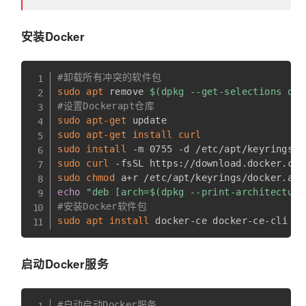
安装Docker
#卸载所有冲突的软件包
sudo
apt
 remove 
$(
dpkg --get-selections doc
#设置Dockerapt仓库
sudo
apt-get
sudo
apt-get
install
curl
sudo
install
sudo
curl
sudo
chmod
echo
"deb [arch=
$(
dpkg --print-architecture
#安装Docker软件包
sudo
apt
install
启动Docker服务
#自动启动Docker服务