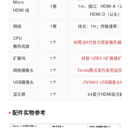
Micro
1根
1m；接口：HDMI-A（公头
HDMI 线
HDMI-D（公头）
网线
1根
线长：1m；传输速率：千
CPU
1个
树莓派5代官方原装散热器带
散热风扇
扩展坞
1个
绿联 USB3.0扩展器扩展
网络摄像头
1个
Tenda腾达室内家用监控摄
USB摄像头
1个
OV5693 USB摄像头模
显示屏
1个
24英寸HDMI显示器
配件实物参考