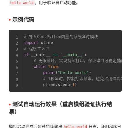
，用于验证自启动功能。
hello world
示例代码
# 导入QuecPython内置的系统延时模块
import
# 程序主入口
if
 __name__ 
==
'__main__'
:
# 无限循环，实现持续打印，保证串口可稳定捕获
while
True
:
print
(
"hello world"
)
# 1秒延时，控制打印频率，避免占用过高CP
        utime
.
sleep
(
1
)
测试自动运行效果（重启模组验证执行结
果）
模组启动完成后每秒持续输出
日志，证明程序已
hello world