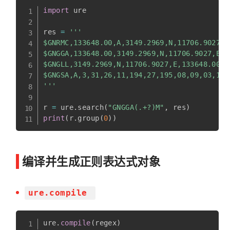
import
 ure

res 
=
'''

$GNRMC,133648.00,A,3149.2969,N,11706.9027,E
$GNGGA,133648.00,3149.2969,N,11706.9027,E,1
$GNGLL,3149.2969,N,11706.9027,E,133648.00,A,
$GNGSA,A,3,31,26,11,194,27,195,08,09,03,193
'''
r 
=
 ure
.
search
(
"GNGGA(.+?)M"
,
 res
)
print
(
r
.
group
(
0
)
)
编译并生成正则表达式对象
ure.compile
ure
.
compile
(
regex
)