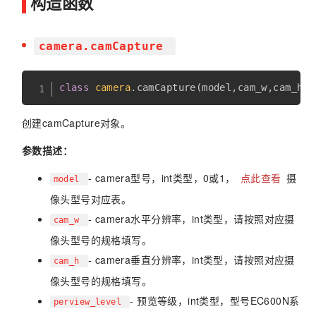
构造函数
camera.camCapture
class
camera
.
camCapture
(
model
,
cam_w
,
cam_h
,
p
创建camCapture对象。
参数描述：
- camera型号，int类型，0或1，
点此查看
摄
model
像头型号对应表。
- camera水平分辨率，int类型，请按照对应摄
cam_w
像头型号的规格填写。
- camera垂直分辨率，int类型，请按照对应摄
cam_h
像头型号的规格填写。
- 预览等级，int类型，型号EC600N系
perview_level