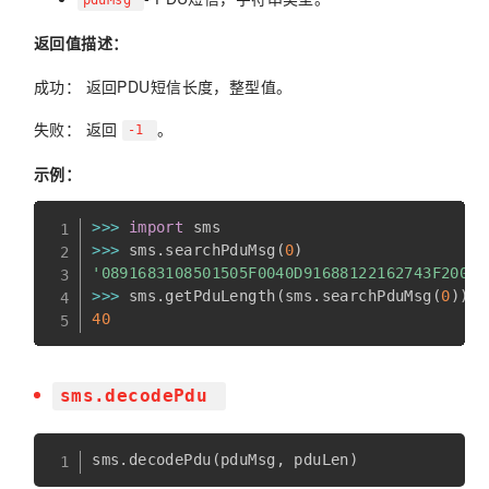
pduMsg
返回值描述：
成功： 返回PDU短信长度，整型值。
失败： 返回
。
-1
示例：
>>
>
import
>>
>
 sms
.
searchPduMsg
(
0
)
'0891683108501505F0040D91688122162743F20000
>>
>
 sms
.
getPduLength
(
sms
.
searchPduMsg
(
0
)
)
40
sms.decodePdu
sms
.
decodePdu
(
pduMsg
,
 pduLen
)