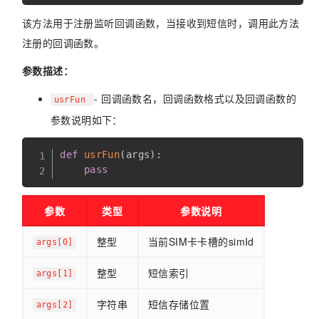
该方法用于注册监听回调函数，当接收到短信时，调用此方法
注册的回调函数。
参数描述：
- 回调函数名，回调函数格式以及回调函数的
usrFun
参数说明如下：
def
usrFun
(
args
)
:
pass
参数
类型
参数说明
整型
当前SIM卡卡槽的simId
args[0]
整型
短信索引
args[1]
字符串
短信存储位置
args[2]