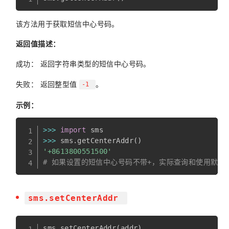
该方法用于获取短信中心号码。
返回值描述：
成功： 返回字符串类型的短信中心号码。
失败： 返回整型值
。
-1
示例：
>>
>
import
>>
>
 sms
.
getCenterAddr
(
)
'+8613800551500'
# 如果设置的短信中心号码不带+，实际查询和使用默认添
sms.setCenterAddr
sms
.
setCenterAddr
(
addr
)