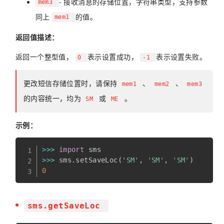
- 接收消息的存储位置，字符串类型，支持参数
mem3
同上
的值。
mem1
返回值描述：
返回一个整型值，
表示设置成功，
表示设置失败。
0
-1
更改短信存储位置时，请保持
、
、
mem1
mem2
mem3
的内容统一，均为
或
。
SM
ME
示例：
>>
>
import
>>
>
 sms
.
setSaveLoc
(
'SM'
,
'SM'
,
'SM'
)
0
sms.getSaveLoc