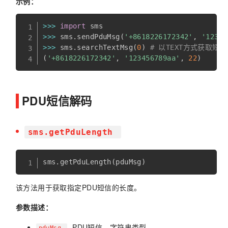
示例：
>>
>
import
>>
>
 sms
.
sendPduMsg
(
'+8618226172342'
,
'12345
>>
>
 sms
.
searchTextMsg
(
0
)
# 以TEXT方式获取短
(
'+8618226172342'
,
'123456789aa'
,
22
)
PDU短信解码
sms.getPduLength
sms
.
getPduLength
(
pduMsg
)
该方法用于获取指定PDU短信的长度。
参数描述：
- PDU短信，字符串类型。