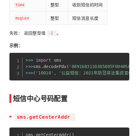
整型
收到短信的时间
time
整型
短信消息长度
msgLen
失败： 返回整型值
。
-1
示例：
>>
>
import
>>
>
sms
.
decodePdu
(
'0891683110305005F00405A10
>>
>
(
'10010'
,
'公益短信：2021年防范非法集资宣
短信中心号码配置
sms.getCenterAddr
sms
.
getCenterAddr
(
)