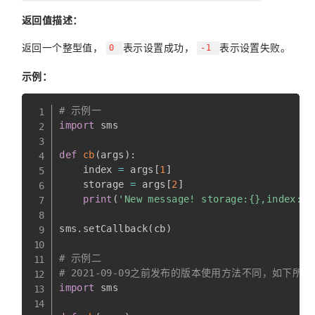
返回值描述：
返回一个整型值，
表示设置成功，
表示设置失败。
0
-1
示例：
# 示例一
import
 sms

def
cb
(
args
)
:
    index 
=
 args
[
1
]
    storage 
=
 args
[
2
]
print
(
'New message! storage:{},index:{}
sms
.
setCallback
(
cb
)
# 示例二
# 2021-09-09之前发布的版本使用方法不同，如下所
import
 sms
