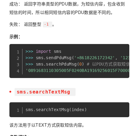
成功： 返回字符串类型的PDU数据，为短信内容，包含收到
短信的时间，所以相同短信内容的PDU数据是不同的。
失败： 返回整型
。
-1
示例：
>>
>
import
>>
>
 sms
.
sendPduMsg
(
'+8618226172342'
,
'12345
>>
>
 sms
.
searchPduMsg
(
0
)
# 以PDU方式获取短信
'0891683110305005F0240BA19169256015F7000002
sms.searchTextMsg
该方法用于以TEXT方式获取短信内容。