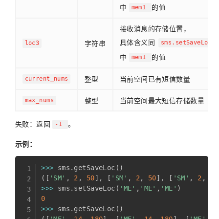
中
的值
mem1
接收消息的存储位置，
具体含义同
字符串
sms.setSaveLoc
loc3
中
的值
mem1
整型
当前空间已有短信数量
current_nums
整型
当前空间最大短信存储数量
max_nums
失败：返回
。
-1
示例：
>>
>
 sms
.
getSaveLoc
(
)
(
[
'SM'
,
2
,
50
]
,
[
'SM'
,
2
,
50
]
,
[
'SM'
,
2
,
50
>>
>
 sms
.
setSaveLoc
(
'ME'
,
'ME'
,
'ME'
)
0
>>
>
 sms
.
getSaveLoc
(
)