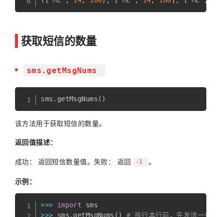
(
[
'ME'
,
14
,
180
]
,
[
'ME'
,
14
,
180
]
,
[
'ME'
,
1
获取短信的数量
sms.getMsgNums
该方法用于获取短信的数量。
返回值描述：
成功： 返回短信数量值。失败： 返回
。
-1
示例：
>>
>
import
>>
>
 sms
.
getMsgNums
(
)
# 执行本行前，先发送一条