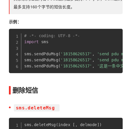
最多支持160个字节的短信长度。
示例：
# -*- coding: UTF-8 -*-
import
 sms

sms
.
sendPduMsg
(
'18158626517'
,
'send pdu msg
sms
.
sendPduMsg
(
'18158626517'
,
'send pdu msg
sms
.
sendPduMsg
(
'18158626517'
,
'这是一条中文测试
删除短信
sms.deleteMsg