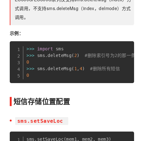
式调用，不支持sms.deleteMsg（index，delmode）方式
调用。
示例：
>>
>
import
>>
>
 sms
.
deleteMsg
(
2
)
#删除索引号为2的那一条短
0
>>
>
 sms
.
deleteMsg
(
1
,
4
)
#删除所有短信
0
短信存储位置配置
sms.setSaveLoc