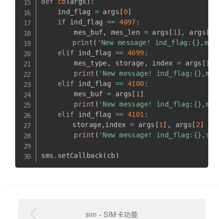
def
cb
(
args
)
:
    ind_flag 
=
 args
[
0
]
if
 ind_flag 
==
4097
:
        mes_buf
,
 mes_len 
=
 args
[
1
]
,
 args
[
2
]
print
(
'New message! ind_flag:{},mes
elif
 ind_flag 
==
4099
:
        mes_type
,
 storage
,
 index 
=
 args
[
1
]
,
print
(
'New message! ind_flag:{},mes
elif
 ind_flag 
==
4100
:
        mes_buf 
=
 args
[
1
]
print
(
'New message! ind_flag:{},mes
elif
 ind_flag 
==
4101
:
    	storage
,
index 
=
 args
[
1
]
,
 args
[
2
]
print
(
'New message! ind_flag:{},sto
sms
.
setCallback
(
cb
)
sim - SIM卡功能