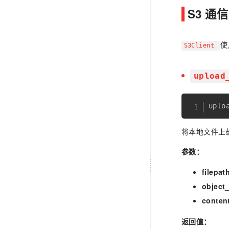
S3 通
使
S3Client
upload
uplo
将本地文件上载
参数：
filepat
object
conten
返回值：