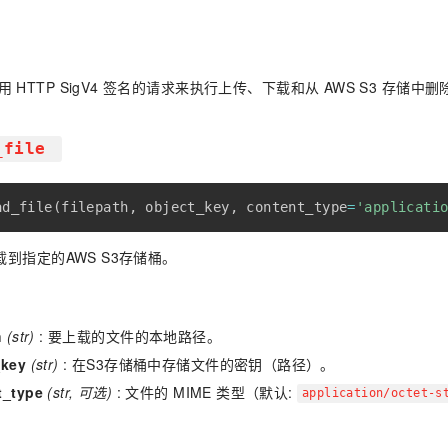
信
用 HTTP SigV4 签名的请求来执行上传、下载和从 AWS S3 存储中
_file
ad_file
(
filepath
,
 object_key
,
 content_type
=
'applicati
到指定的AWS S3存储桶。
h
(str)
: 要上载的文件的本地路径。
_key
(str)
: 在S3存储桶中存储文件的密钥（路径）。
t_type
(str, 可选)
: 文件的 MIME 类型（默认:
application/octet-