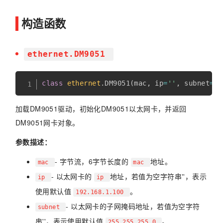
构造函数
ethernet.DM9051
class
ethernet
.
DM9051
(
mac
,
 ip
=
''
,
 subnet
=
''
加载DM9051驱动，初始化DM9051以太网卡，并返回
DM9051网卡对象。
参数描述：
- 字节流，6字节长度的
地址。
mac
mac
- 以太网卡的
地址，若值为空字符串''，表示
ip
ip
使用默认值
。
192.168.1.100
- 以太网卡的子网掩码地址，若值为空字符
subnet
串''，表示使用默认值
。
255.255.255.0