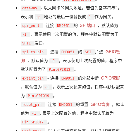
- 以太网卡的网关地址，若值为空字符串''，
gateway
表示将
地址的最后一位替换成
作为网关。
ip
1
- 连接
的
SPI端口
，默认值为
spi_port
DM9051
，表示使用上次配置的值，程序中默认配置为了
-1
端口。
SPI1
- 连接
的
片选
GPIO管
spi_cs_pin
DM9051
SPI
脚
，默认值为
，表示使用上次配置的值，程序中
-1
默认配置为了
。
Pin.GPIO13
- 连接
的外部中断
GPIO管脚
extint_pin
DM9051
，默认值为
，表示上次配置的值，程序中默认配置
-1
为
。
Pin.GPIO19
- 连接
的重置
GPIO管脚
，默认
reset_pin
DM9051
值为
, 表示上次配置的值，程序中默认配置为
-1
。
Pin.GPIO17
- 以太网工作模式配置，默认为终端模式，
work_mode