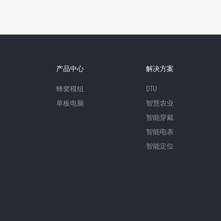
产品中心
解决方案
蜂窝模组
DTU
单板电脑
智慧农业
智能穿戴
智能电表
智能定位