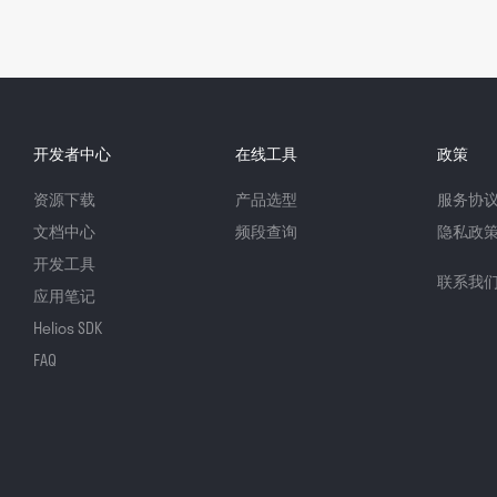
开发者中心
在线工具
政策
资源下载
产品选型
服务协
文档中心
频段查询
隐私政
开发工具
联系我
应用笔记
Helios SDK
FAQ