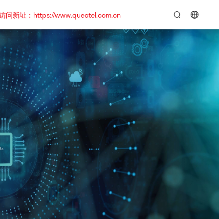
https://www.quectel.com.cn
言：
简
体
中
文
熟。