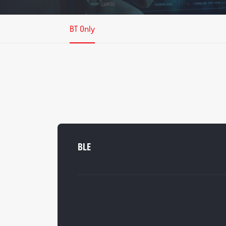
BT Only
BLE