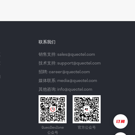
联系我们
议
销售支持: sales@quectel.com
策
技术支持: support@quectel.com
招聘: career@quectel.com
们
媒体联系: media@quectel.com
其他咨询: info@quectel.com
QuecDevZone
官方公众号
公众号