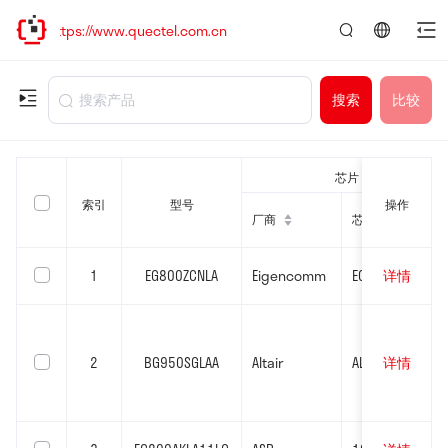
tps://www.quectel.com.cn
言：
简
体
搜索
比较
中
文
芯片
索引
型号
操作
CD
Camera
Ethernet
厂商
厂商
Audio
芯片型号
芯片型号
1
EG800ZCNLA
Eigencomm
EC718P_M
详情
2
BG950SGLAA
Altair
ALT1350
详情