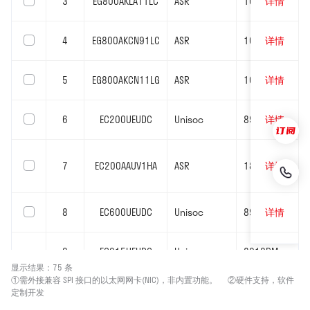
3
EG800AKLA11LC
ASR
1605S
详情
4
EG800AKCN91LC
ASR
1605S
详情
5
EG800AKCN11LG
ASR
1605S
详情
6
EC200UEUDC
Unisoc
8910
详情
7
EC200AAUV1HA
ASR
1803SC
详情
8
EC600UEUDC
Unisoc
8910
详情
9
EG915UEUDC
Unisoc
8910DM
详情
显示结果：75 条
①需外接兼容 SPI 接口的以太网网卡(NIC)，非内置功能。     ②硬件支持，软件
10
BC92RB
Unisoc
8909B
详情
定制开发