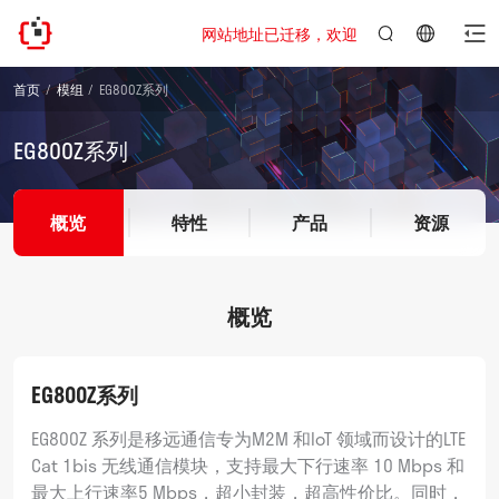
网站地址已迁移，欢迎访问新址：https://www.que
言：
简
首页
模组
EG800Z系列
体
中
EG800Z系列
文
概览
特性
产品
资源
概览
EG800Z系列
EG800Z 系列是移远通信专为M2M 和IoT 领域而设计的LTE
Cat 1bis 无线通信模块，支持最大下行速率 10 Mbps 和
最大上行速率5 Mbps，超小封装，超高性价比。同时，