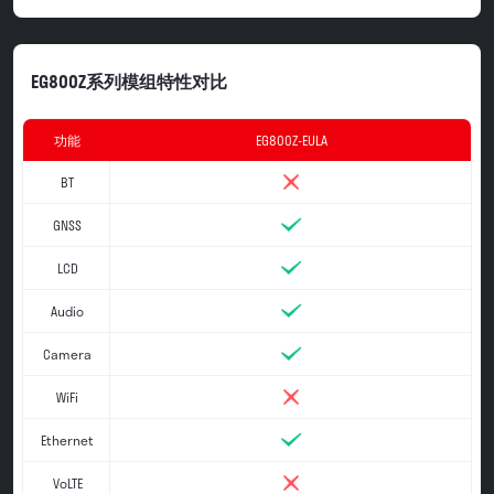
EG800Z系列模组特性对比
功能
EG800Z-EULA
BT
GNSS
LCD
Audio
Camera
WiFi
Ethernet
VoLTE