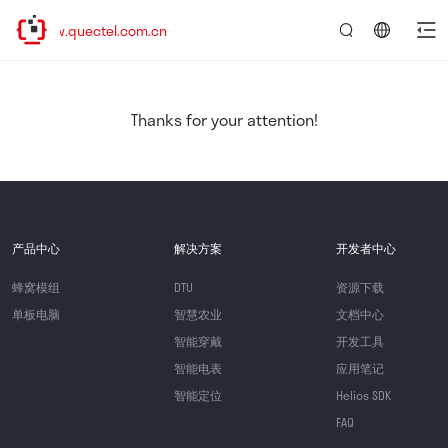
www.quectel.com.cn
言：
简
体
中
Thanks for your attention!
文
产品中心
解决方案
开发者中心
蜂窝模组
DTU
资源下载
单板电脑
智慧农业
文档中心
智能穿戴
开发工具
智能电表
应用笔记
智能定位
Helios SDK
FAQ