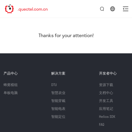
ww.quectel.com.cn
言：
简
体
中
Thanks for your attention!
文
产品中心
解决方案
开发者中心
蜂窝模组
DTU
资源下载
单板电脑
智慧农业
文档中心
智能穿戴
开发工具
智能电表
应用笔记
智能定位
Helios SDK
FAQ