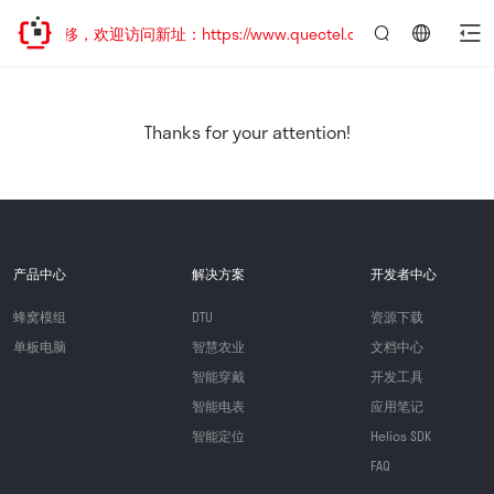
址已迁移，欢迎访问新址：https://www.quectel.com.cn
言：
简
体
中
Thanks for your attention!
文
产品中心
解决方案
开发者中心
蜂窝模组
DTU
资源下载
单板电脑
智慧农业
文档中心
智能穿戴
开发工具
智能电表
应用笔记
智能定位
Helios SDK
FAQ