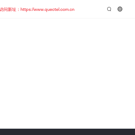
https://www.quectel.com.cn
言：
简
体
中
文