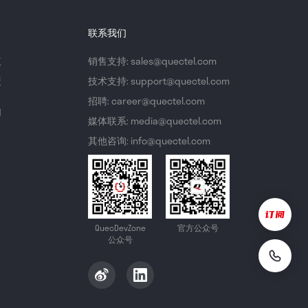
联系我们
议
销售支持: sales@quectel.com
策
技术支持: support@quectel.com
招聘: career@quectel.com
们
媒体联系: media@quectel.com
其他咨询: info@quectel.com
QuecDevZone
官方公众号
公众号