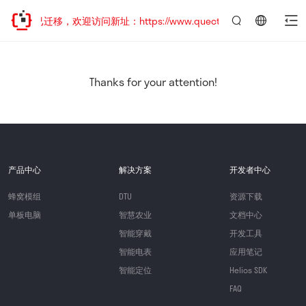
网站地址已迁移，欢迎访问新址：https://www.quectel.com.cn
言：
简
体
中
Thanks for your attention!
文
产品中心
解决方案
开发者中心
蜂窝模组
DTU
资源下载
单板电脑
智慧农业
文档中心
智能穿戴
开发工具
智能电表
应用笔记
智能定位
Helios SDK
FAQ