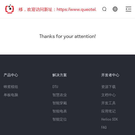
地址已迁移，欢迎访问新址：https://www.quectel.com.cn
言：
简
体
中
Thanks for your attention!
文
产品中心
解决方案
开发者中心
蜂窝模组
DTU
资源下载
单板电脑
智慧农业
文档中心
智能穿戴
开发工具
智能电表
应用笔记
智能定位
Helios SDK
FAQ