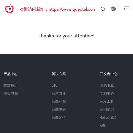
迁移，欢迎访问新址：https://www.quectel.com.cn
言：
简
体
中
Thanks for your attention!
文
产品中心
解决方案
开发者中心
蜂窝模组
DTU
资源下载
单板电脑
智慧农业
文档中心
智能穿戴
开发工具
智能电表
应用笔记
智能定位
Helios SDK
FAQ