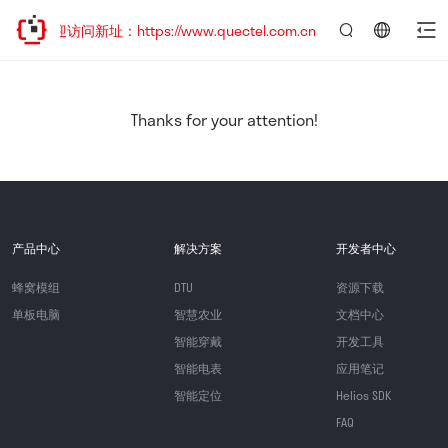
欢迎访问新址：https://www.quectel.com.cn
言：
简
体
中
Thanks for your attention!
文
产品中心
解决方案
开发者中心
蜂窝模组
DTU
资源下载
单板电脑
智慧农业
文档中心
智能穿戴
开发工具
智能电表
应用笔记
智能定位
Helios SDK
FAQ