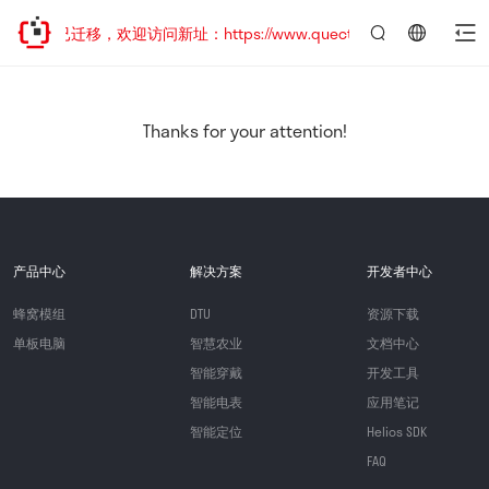
网站地址已迁移，欢迎访问新址：https://www.quectel.com.cn
言：
简
体
中
Thanks for your attention!
文
产品中心
解决方案
开发者中心
蜂窝模组
DTU
资源下载
单板电脑
智慧农业
文档中心
智能穿戴
开发工具
智能电表
应用笔记
智能定位
Helios SDK
FAQ