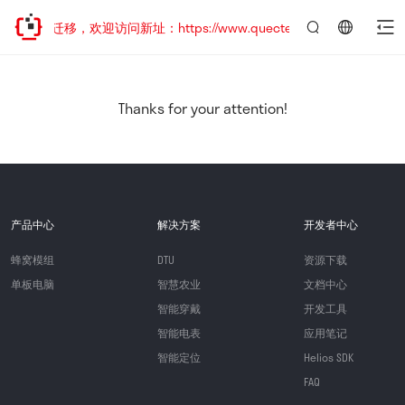
站地址已迁移，欢迎访问新址：https://www.quectel.com.cn
言：
简
体
中
Thanks for your attention!
文
产品中心
解决方案
开发者中心
蜂窝模组
DTU
资源下载
单板电脑
智慧农业
文档中心
智能穿戴
开发工具
智能电表
应用笔记
智能定位
Helios SDK
FAQ