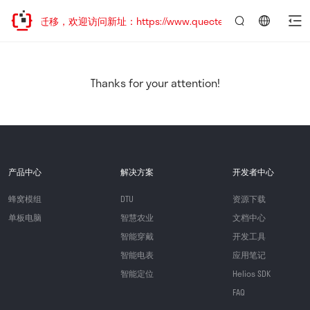
站地址已迁移，欢迎访问新址：https://www.quectel.com.cn
言：
简
体
中
Thanks for your attention!
文
产品中心
解决方案
开发者中心
蜂窝模组
DTU
资源下载
单板电脑
智慧农业
文档中心
智能穿戴
开发工具
智能电表
应用笔记
智能定位
Helios SDK
FAQ