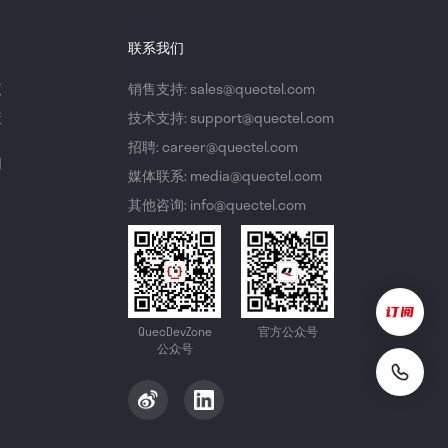
联系我们
议
销售支持: sales@quectel.com
策
技术支持: support@quectel.com
招聘: career@quectel.com
们
媒体联系: media@quectel.com
其他咨询: info@quectel.com
QuecDevZone
官方公众号
公众号