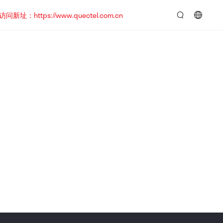
https://www.quectel.com.cn
言：
简
体
中
文