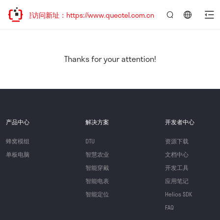
欢迎访问新址：https://www.quectel.com.cn
言：
简
体
中
Thanks for your attention!
文
产品中心
解决方案
开发者中心
蜂窝模组
DTU
资源下载
单板电脑
智慧农业
文档中心
智能穿戴
开发工具
智能电表
应用笔记
智能定位
Helios SDK
FAQ