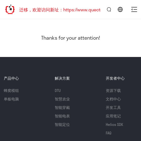
站地址已迁移，欢迎访问新址：https://www.quectel.com.cn
言：
简
体
中
Thanks for your attention!
文
产品中心
解决方案
开发者中心
蜂窝模组
DTU
资源下载
单板电脑
智慧农业
文档中心
智能穿戴
开发工具
智能电表
应用笔记
智能定位
Helios SDK
FAQ