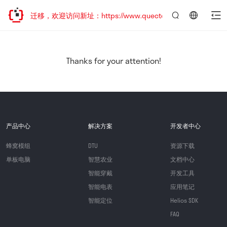
站地址已迁移，欢迎访问新址：https://www.quectel.com.cn
言：
简
体
中
Thanks for your attention!
文
产品中心
解决方案
开发者中心
蜂窝模组
DTU
资源下载
单板电脑
智慧农业
文档中心
智能穿戴
开发工具
智能电表
应用笔记
智能定位
Helios SDK
FAQ