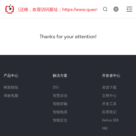
网站地址已迁移，欢迎访问新址：https://www.quectel.com.cn
言：
简
体
中
Thanks for your attention!
文
产品中心
解决方案
开发者中心
蜂窝模组
DTU
资源下载
单板电脑
智慧农业
文档中心
智能穿戴
开发工具
智能电表
应用笔记
智能定位
Helios SDK
FAQ