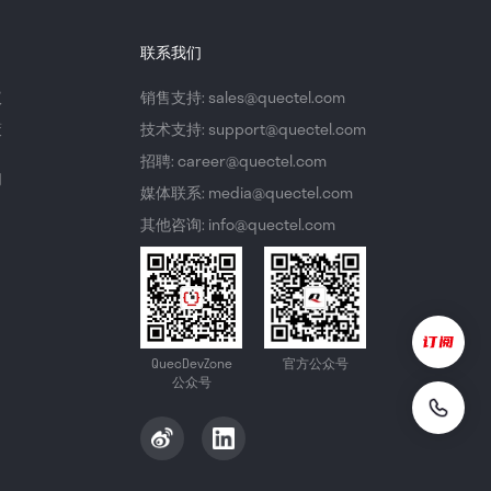
联系我们
议
销售支持: sales@quectel.com
策
技术支持: support@quectel.com
招聘: career@quectel.com
们
媒体联系: media@quectel.com
其他咨询: info@quectel.com
QuecDevZone
官方公众号
公众号