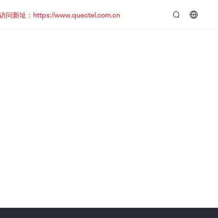
https://www.quectel.com.cn
言：
简
体
中
文