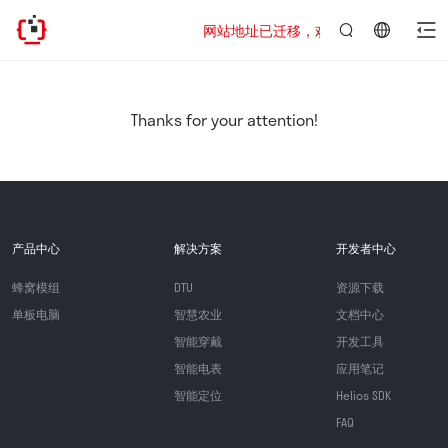
网站地址已迁移，欢迎访问新址：https://www
言：
简
体
中
Thanks for your attention!
文
产品中心
解决方案
开发者中心
蜂窝模组
DTU
资源下载
单板电脑
智慧农业
文档中心
智能穿戴
开发工具
智能电表
应用笔记
智能定位
Helios SDK
FAQ