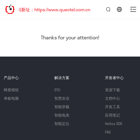
访问新址：https://www.quectel.com.cn
言：
简
体
中
Thanks for your attention!
文
产品中心
解决方案
开发者中心
蜂窝模组
DTU
资源下载
单板电脑
智慧农业
文档中心
智能穿戴
开发工具
智能电表
应用笔记
智能定位
Helios SDK
FAQ