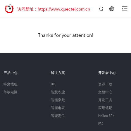
欢迎访问新址：https://www.quectel.com.cn
言：
简
体
中
Thanks for your attention!
文
产品中心
解决方案
开发者中心
蜂窝模组
DTU
资源下载
单板电脑
智慧农业
文档中心
智能穿戴
开发工具
智能电表
应用笔记
智能定位
Helios SDK
FAQ