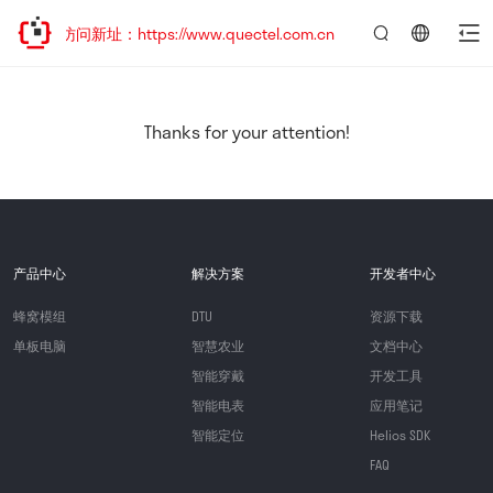
迎访问新址：https://www.quectel.com.cn
言：
简
体
中
Thanks for your attention!
文
产品中心
解决方案
开发者中心
蜂窝模组
DTU
资源下载
单板电脑
智慧农业
文档中心
智能穿戴
开发工具
智能电表
应用笔记
智能定位
Helios SDK
FAQ