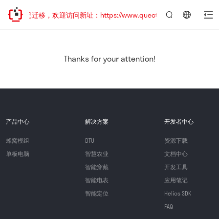
网站地址已迁移，欢迎访问新址：https://www.quectel.com.cn
言：
简
体
中
Thanks for your attention!
文
产品中心
解决方案
开发者中心
蜂窝模组
DTU
资源下载
单板电脑
智慧农业
文档中心
智能穿戴
开发工具
智能电表
应用笔记
智能定位
Helios SDK
FAQ