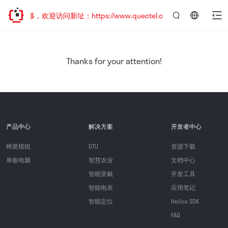
址已迁移，欢迎访问新址：https://www.quectel.com.cn
言：
简
体
中
Thanks for your attention!
文
产品中心
解决方案
开发者中心
蜂窝模组
DTU
资源下载
单板电脑
智慧农业
文档中心
智能穿戴
开发工具
智能电表
应用笔记
智能定位
Helios SDK
FAQ