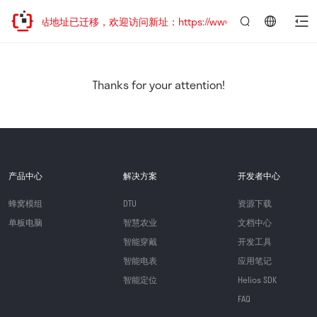
网站地址已迁移，欢迎访问新址：https://www.quectel.com.cn
言：
简
体
中
Thanks for your attention!
文
产品中心
解决方案
开发者中心
蜂窝模组
DTU
资源下载
单板电脑
智慧农业
文档中心
智能穿戴
开发工具
智能电表
应用笔记
智能定位
Helios SDK
FAQ