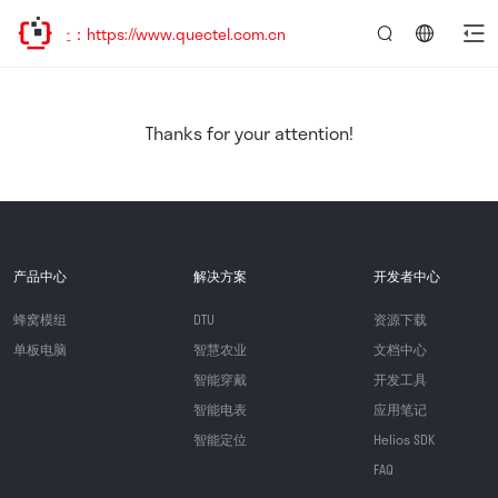
：https://www.quectel.com.cn
言：
简
体
中
Thanks for your attention!
文
产品中心
解决方案
开发者中心
蜂窝模组
DTU
资源下载
单板电脑
智慧农业
文档中心
智能穿戴
开发工具
智能电表
应用笔记
智能定位
Helios SDK
FAQ