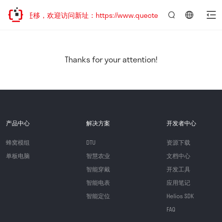
地址已迁移，欢迎访问新址：https://www.quectel.com.cn
言：
简
体
中
Thanks for your attention!
文
产品中心
解决方案
开发者中心
蜂窝模组
DTU
资源下载
单板电脑
智慧农业
文档中心
智能穿戴
开发工具
智能电表
应用笔记
智能定位
Helios SDK
FAQ