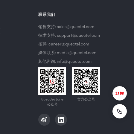
联系我们
议
销售支持: sales@quectel.com
策
技术支持: support@quectel.com
招聘: career@quectel.com
们
媒体联系: media@quectel.com
其他咨询: info@quectel.com
QuecDevZone
官方公众号
公众号