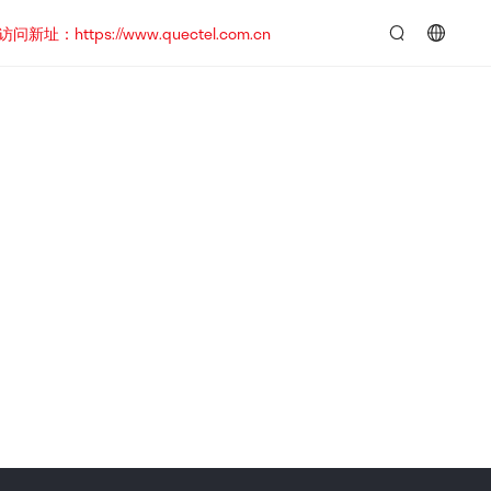
https://www.quectel.com.cn
言：
简
体
中
文