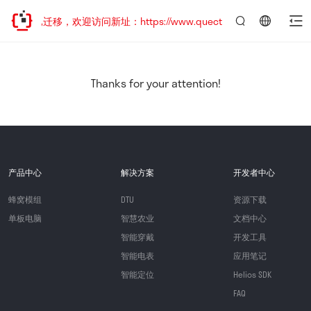
站地址已迁移，欢迎访问新址：https://www.quectel.com.cn
言：
简
体
中
Thanks for your attention!
文
产品中心
解决方案
开发者中心
蜂窝模组
DTU
资源下载
单板电脑
智慧农业
文档中心
智能穿戴
开发工具
智能电表
应用笔记
智能定位
Helios SDK
FAQ