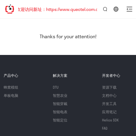
移，欢迎访问新址：https://www.quectel.com.cn
言：
简
体
中
Thanks for your attention!
文
产品中心
解决方案
开发者中心
蜂窝模组
DTU
资源下载
单板电脑
智慧农业
文档中心
智能穿戴
开发工具
智能电表
应用笔记
智能定位
Helios SDK
FAQ