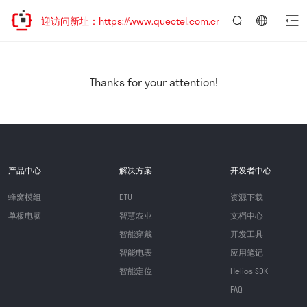
，欢迎访问新址：https://www.quectel.com.cn
言：
简
体
中
Thanks for your attention!
文
产品中心
解决方案
开发者中心
蜂窝模组
DTU
资源下载
单板电脑
智慧农业
文档中心
智能穿戴
开发工具
智能电表
应用笔记
智能定位
Helios SDK
FAQ