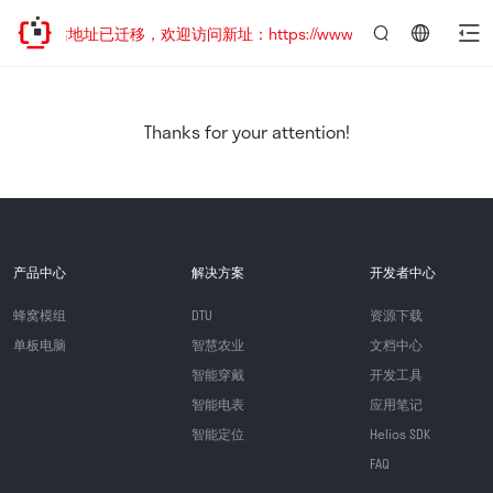
网站地址已迁移，欢迎访问新址：https://www.quectel.com.cn
言：
简
体
中
Thanks for your attention!
文
产品中心
解决方案
开发者中心
蜂窝模组
DTU
资源下载
单板电脑
智慧农业
文档中心
智能穿戴
开发工具
智能电表
应用笔记
智能定位
Helios SDK
FAQ