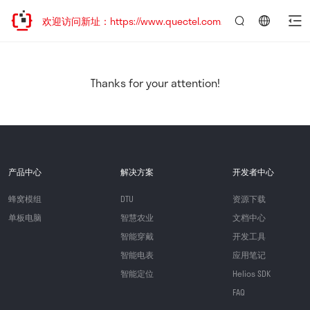
迁移，欢迎访问新址：https://www.quectel.com.cn
言：
简
体
中
Thanks for your attention!
文
产品中心
解决方案
开发者中心
蜂窝模组
DTU
资源下载
单板电脑
智慧农业
文档中心
智能穿戴
开发工具
智能电表
应用笔记
智能定位
Helios SDK
FAQ