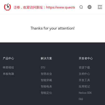
站地址已迁移，欢迎访问新址：https://www.quectel.com.cn
言：
简
体
中
Thanks for your attention!
文
产品中心
解决方案
开发者中心
蜂窝模组
DTU
资源下载
单板电脑
智慧农业
文档中心
智能穿戴
开发工具
智能电表
应用笔记
智能定位
Helios SDK
FAQ